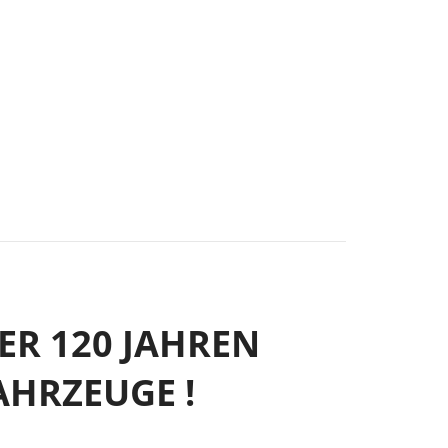
BER 120 JAHREN
AHRZEUGE !
EIN F